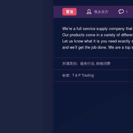
置顶
隽永东方
1
We’re a full service supply company that m
Our products come in a variety of differ
Let us know what it is you need exactly 
and we’ll get the job done. We are a top 
所属类别:
服务行业
,
购物消费
标签:
T & P Trading