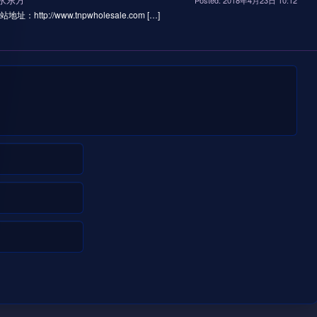
Posted: 2018年4月23日 10:12
：http://www.tnpwholesale.com […]